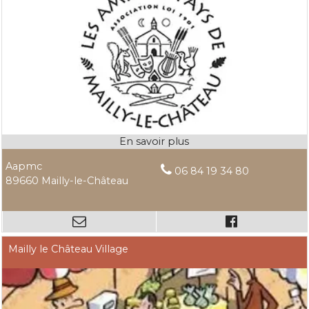
Aapmc
06 84 19 34 80
89660 Mailly-le-Château
Mailly le Château Village