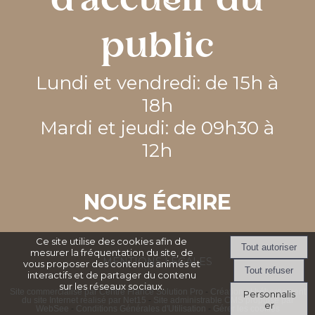
d'accueil du
public
Lundi et vendredi: de 15h à
18h
Mardi et jeudi: de 09h30 à
12h
NOUS ÉCRIRE
Ce site utilise des cookies afin de
mesurer la fréquentation du site, de
MENTIONS LEGALES
vous proposer des contenus animés et
interactifs et de partager du contenu
sur les réseaux sociaux.
Site commercialisé par Centre France Solution Pro
-
Création et hébergement
Personnalis
du site Internet réalisé par Net15
-
Site administrable CMS propulsé par
er
WebSee
-
Conditions Générales d'Utilisation
-
Gérer les cookies